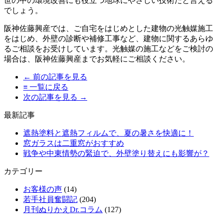
世の中の環境改善にも役立つ地球にやさしい技術だと言える
でしょう。
阪神佐藤興産では、ご自宅をはじめとした建物の光触媒施工
をはじめ、外壁の診断や補修工事など、建物に関するあらゆ
るご相談をお受けしています。光触媒の施工などをご検討の
場合は、阪神佐藤興産までお気軽にご相談ください。
← 前の記事を見る
≡ 一覧に戻る
次の記事を見る →
最新記事
遮熱塗料と遮熱フィルムで、夏の暑さを快適に！
窓ガラスは二重窓がおすすめ
戦争や中東情勢の緊迫で、外壁塗り替えにも影響が？
カテゴリー
お客様の声
(14)
若手社員奮闘記
(204)
月刊ぬりかえDr.コラム
(127)