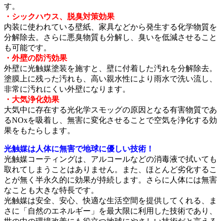
す。
・シックハウス、脱臭対策効果
内装に使われている壁紙、家具などから発生する化学物質を
分解除去。さらに悪臭物質も分解し、臭いを低減させること
も可能です。
・外壁の防汚効果
外壁に光触媒塗装を施すと、壁に付着した汚れを分解除去。
塗膜上に残った汚れも、高い親水性により雨水で洗い流し、
非常に汚れにくい外壁になります。
・大気浄化効果
大気中に存在する光化学スモッグの原因となる有害物質であ
るNOxを吸着し、無害に変化させることで空気を浄化する効
果をもたらします。
光触媒は人体に無害で地球に優しい技術！
光触媒コーティングは、アルコールなどの消毒液で拭いても
取れてしまうことはありません。また、ほとんど劣化するこ
とが無く半永久的に効果が持続します。さらに人体には無害
なことも大きな特長です。
光触媒は安全、安心、快適な生活空間を提供してくれる、ま
さに「自然のエネルギー」を最大限に利用した技術であり、