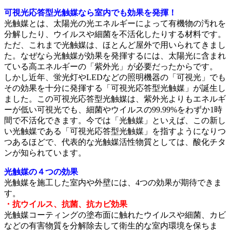
可視光応答型光触媒なら室内でも効果を発揮！
光触媒とは、太陽光の光エネルギーによって有機物の汚れを
分解したり、ウイルスや細菌を不活化したりする材料です。
ただ、これまで光触媒は、ほとんど屋外で用いられてきまし
た。なぜなら光触媒が効果を発揮するには、太陽光に含まれ
ている高エネルギーの「紫外光」が必要だったからです。
しかし近年、蛍光灯やLEDなどの照明機器の「可視光」でも
その効果を十分に発揮する「可視光応答型光触媒」が誕生し
ました。この可視光応答型光触媒は、紫外光よりもエネルギ
ーが低い可視光でも、細菌やウイルスの99.99%をわずか1時
間で不活化できます。今では「光触媒」といえば、この新し
い光触媒である「可視光応答型光触媒」を指すようになりつ
つあるほどで、代表的な光触媒活性物質としては、酸化チタ
ンが知られています。
光触媒の４つの効果
光触媒を施工した室内や外壁には、4つの効果が期待できま
す。
・抗ウイルス、抗菌、抗カビ効果
光触媒コーティングの塗布面に触れたウイルスや細菌、カビ
などの有害物質を分解除去して衛生的な室内環境を保ちま