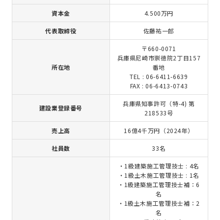
資本金
4.500万円
代表取締役
佐藤祐一郎
〒660-0071
兵庫県尼崎市崇徳院2丁目157
所在地
番地
TEL : 06-6411-6639
FAX : 06-6413-0743
兵庫県知事許可（特-4) 第
建設業登録番号
218533号
売上高
16億4千万円（2024年）
社員数
33名
・1級建築施工管理技士 : 4名
・1級土木施工管理技士 : 1名
・1級建築施工管理技士補：6
名
・1級土木施工管理技士補：2
名