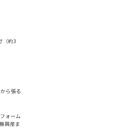
寸（約3
上から張る
リフォーム
藤興産ま