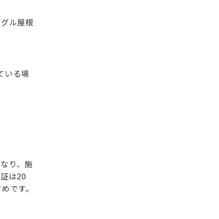
ングル屋根
ている場
となり、施
証は20
すめです。