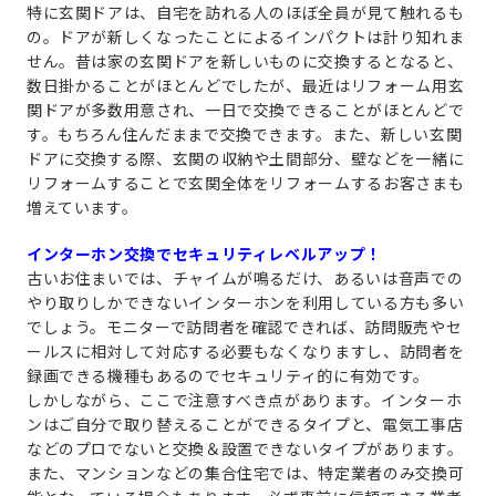
特に玄関ドアは、自宅を訪れる人のほぼ全員が見て触れるも
の。ドアが新しくなったことによるインパクトは計り知れま
せん。昔は家の玄関ドアを新しいものに交換するとなると、
数日掛かることがほとんどでしたが、最近はリフォーム用玄
関ドアが多数用意され、一日で交換できることがほとんどで
す。もちろん住んだままで交換できます。また、新しい玄関
ドアに交換する際、玄関の収納や土間部分、壁などを一緒に
リフォームすることで玄関全体をリフォームするお客さまも
増えています。
インターホン交換でセキュリティレベルアップ！
古いお住まいでは、チャイムが鳴るだけ、あるいは音声での
やり取りしかできないインターホンを利用している方も多い
でしょう。モニターで訪問者を確認できれば、訪問販売やセ
ールスに相対して対応する必要もなくなりますし、訪問者を
録画できる機種もあるのでセキュリティ的に有効です。
しかしながら、ここで注意すべき点があります。インターホ
ンはご自分で取り替えることができるタイプと、電気工事店
などのプロでないと交換＆設置できないタイプがあります。
また、マンションなどの集合住宅では、特定業者のみ交換可