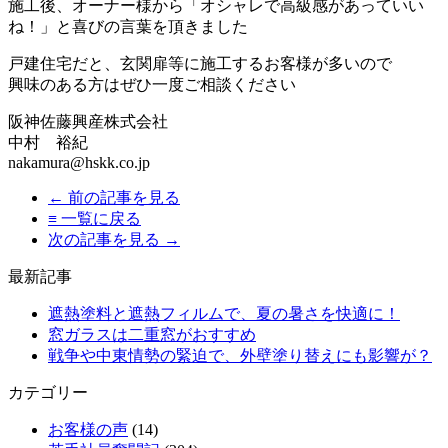
施工後、オーナー様から「オシャレで高級感があっていい
ね！」と喜びの言葉を頂きました
戸建住宅だと、玄関扉等に施工するお客様が多いので
興味のある方はぜひ一度ご相談ください
阪神佐藤興産株式会社
中村 裕紀
nakamura@hskk.co.jp
← 前の記事を見る
≡ 一覧に戻る
次の記事を見る →
最新記事
遮熱塗料と遮熱フィルムで、夏の暑さを快適に！
窓ガラスは二重窓がおすすめ
戦争や中東情勢の緊迫で、外壁塗り替えにも影響が？
カテゴリー
お客様の声
(14)