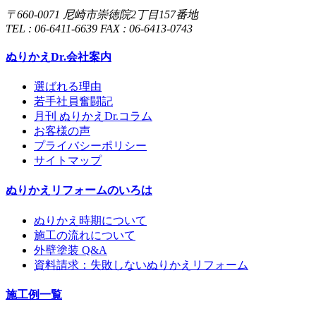
〒660-0071 尼崎市崇徳院2丁目157番地
TEL : 06-6411-6639 FAX : 06-6413-0743
ぬりかえDr.会社案内
選ばれる理由
若手社員奮闘記
月刊 ぬりかえDr.コラム
お客様の声
プライバシーポリシー
サイトマップ
ぬりかえリフォームのいろは
ぬりかえ時期について
施工の流れについて
外壁塗装 Q&A
資料請求：失敗しないぬりかえリフォーム
施工例一覧