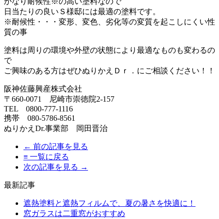
かなり耐候性※の高い塗料なので
日当たりの良いＳ様邸には最適の塗料です。
※耐候性・・・変形、変色、劣化等の変質を起こしにくい性
質の事
塗料は周りの環境や外壁の状態により最適なものも変わるの
で
ご興味のある方はぜひぬりかえＤｒ．にご相談ください！！
阪神佐藤興産株式会社
〒660-0071 尼崎市崇徳院2-157
TEL 0800-777-1116
携帯 080-5786-8561
ぬりかえDr.事業部 岡田晋治
← 前の記事を見る
≡ 一覧に戻る
次の記事を見る →
最新記事
遮熱塗料と遮熱フィルムで、夏の暑さを快適に！
窓ガラスは二重窓がおすすめ