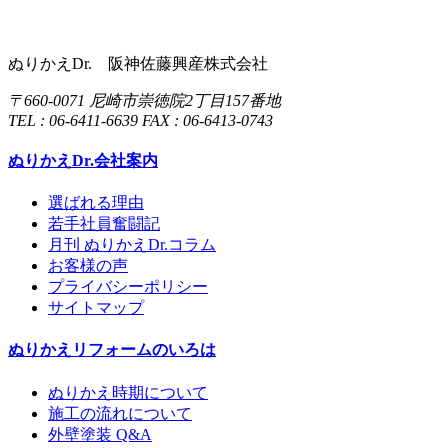
ぬりかえDr. 阪神佐藤興産株式会社
〒660-0071 尼崎市崇徳院2丁目157番地
TEL : 06-6411-6639 FAX : 06-6413-0743
ぬりかえDr.会社案内
選ばれる理由
若手社員奮闘記
月刊 ぬりかえDr.コラム
お客様の声
プライバシーポリシー
サイトマップ
ぬりかえリフォームのいろは
ぬりかえ時期について
施工の流れについて
外壁塗装 Q&A