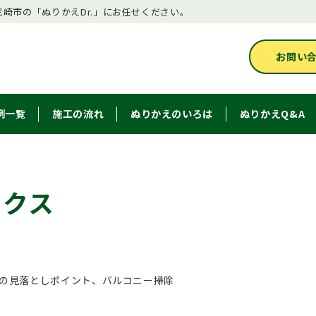
崎市の「ぬりかえDr.」にお任せください。
お問い
例一覧
施工の流れ
ぬりかえのいろは
ぬりかえQ&A
ックス
の見落としポイント、バルコニー掃除