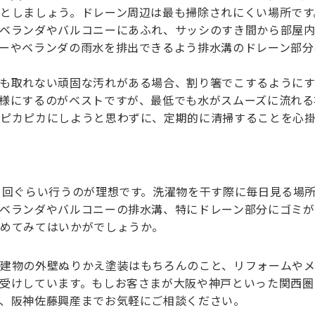
としましょう。ドレーン周辺は最も掃除されにくい場所です
ベランダやバルコニーにあふれ、サッシのすき間から部屋
ーやベランダの雨水を排出できるよう排水溝のドレーン部分
も取れない頑固な汚れがある場合、割り箸でこするように
様にするのがベストですが、最低でも水がスムーズに流れる
でピカピカにしようと思わずに、定期的に清掃することを心
1回ぐらい行うのが理想です。洗濯物を干す際に毎日見る場
ベランダやバルコニーの排水溝、特にドレーン部分にゴミが
始めてみてはいかがでしょうか。
建物の外壁ぬりかえ塗装はもちろんのこと、リフォームや
受けしています。もしお客さまが大阪や神戸といった関西圏
、阪神佐藤興産までお気軽にご相談ください。