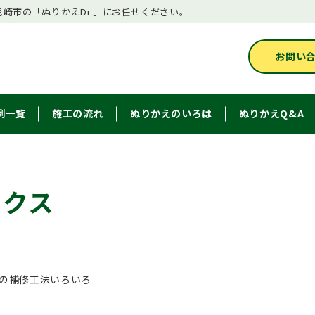
崎市の「ぬりかえDr.」にお任せください。
お問い
例一覧
施工の流れ
ぬりかえのいろは
ぬりかえQ&A
ックス
の補修工法いろいろ