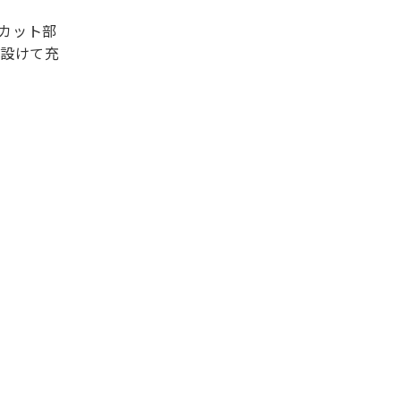
。カット部
を設けて充