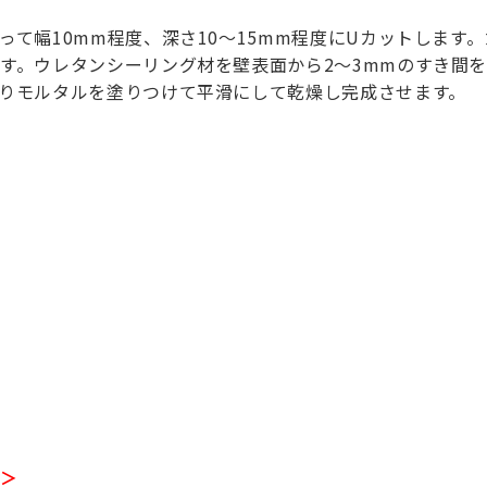
て幅10mm程度、深さ10～15mm程度にUカットします
す。ウレタンシーリング材を壁表面から2～3mmのすき間
りモルタルを塗りつけて平滑にして乾燥し完成させます。
）＞