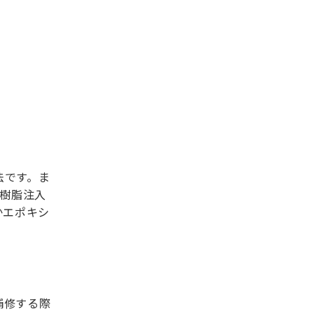
法です。ま
樹脂注入
かエポキシ
補修する際