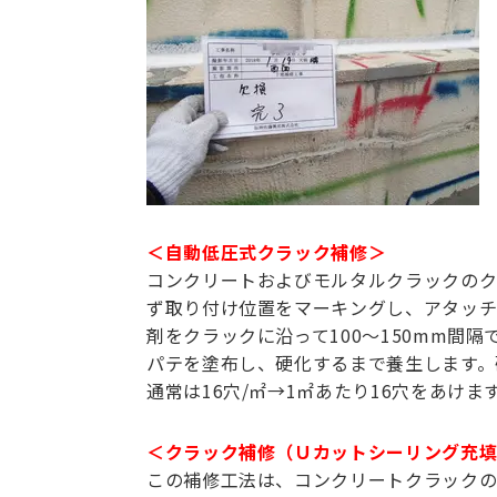
＜自動低圧式クラック補修＞
コンクリートおよびモルタルクラックのク
ず取り付け位置をマーキングし、アタッチ
剤をクラックに沿って100～150mm間
パテを塗布し、硬化するまで養生します。
通常は16穴/㎡→1㎡あたり16穴をあけ
＜クラック補修（Ｕカットシーリング充
この補修工法は、コンクリートクラックの